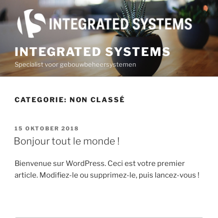
Ga
naar
de
inhoud
INTEGRATED SYSTEMS
Specialist voor gebouwbeheersystemen
CATEGORIE:
NON CLASSÉ
GEPLAATST
15 OKTOBER 2018
OP
Bonjour tout le monde !
Bienvenue sur WordPress. Ceci est votre premier
article. Modifiez-le ou supprimez-le, puis lancez-vous !